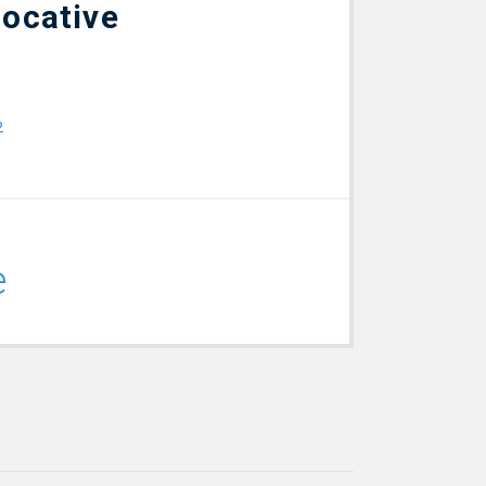
locative
²
e